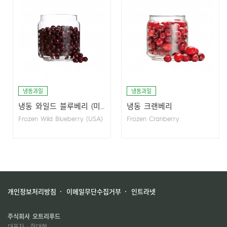
냉동과일
냉동과일
냉동 와일드 블루베리 (미
냉동 크랜베리
국산)
Frozen Wild Blueberry (USA)
Frozen Cranberry
개인정보처리방침
이메일무단수집거부
인트라넷
주식회사 오트리푸드
대표자 : 한대현